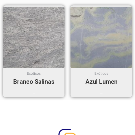
Exóticos
Exóticos
Branco Salinas
Azul Lumen
Read more
Read more