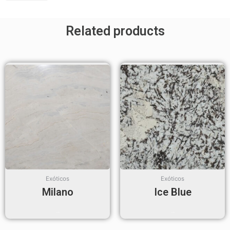
Related products
Exóticos
Exóticos
Milano
Ice Blue
Read more
Read more