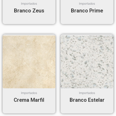
Importados
Importados
Branco Zeus
Branco Prime
Read more
Read more
Importados
Importados
Crema Marfil
Branco Estelar
Read more
Read more