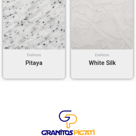
Exóticos
Exóticos
Pitaya
White Silk
Read more
Read more