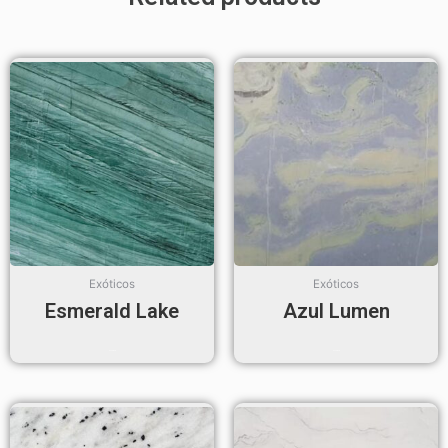
Exóticos
Exóticos
Esmerald Lake
Azul Lumen
Read more
Read more