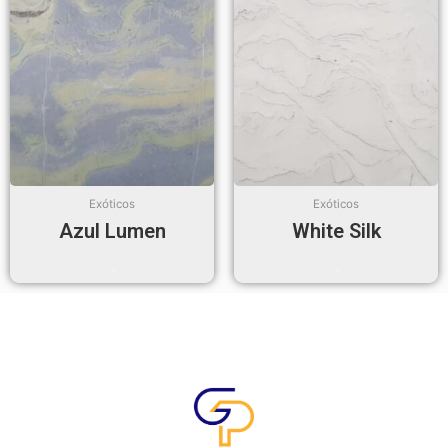
Exóticos
Exóticos
Azul Lumen
White Silk
Read more
Read more