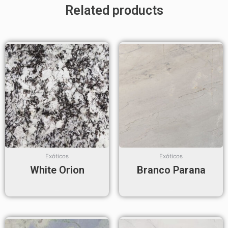
Related products
Exóticos
Exóticos
White Orion
Branco Parana
Read more
Read more