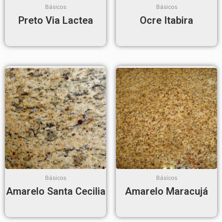
Básicos
Básicos
Preto Via Lactea
Ocre Itabira
Read more
Read more
Básicos
Básicos
Amarelo Santa Cecilia
Amarelo Maracujá
Read more
Read more